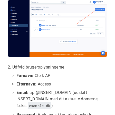
Udfyld brugeroplysningerne:
Fornavn:
Clerk API
Efternavn:
Access
Email:
api@INSERT_DOMAIN (udskift
INSERT_DOMAIN med dit aktuelle domæne,
f.eks.
example.dk
)
Password:
Vælg en sikker adgangskode