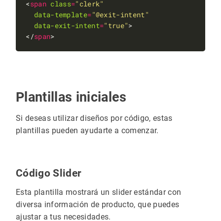
<
span
class
=
"clerk"
data-template
=
"@exit-intent"
data-exit-intent
=
"true"
</
span
Plantillas iniciales
Si deseas utilizar diseños por código, estas
plantillas pueden ayudarte a comenzar.
Código Slider
Esta plantilla mostrará un slider estándar con
diversa información de producto, que puedes
ajustar a tus necesidades.