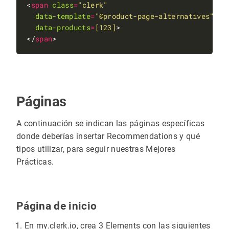
<
span
class
=
"clerk"
data-template
=
"@product-page-alternatives"
data-products
=
[123]
</
span
Páginas
A continuación se indican las páginas específicas
donde deberías insertar Recommendations y qué
tipos utilizar, para seguir nuestras Mejores
Prácticas.
Página de inicio
En my.clerk.io, crea 3 Elements con las siguientes