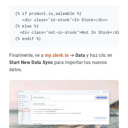
{% if product.is_saleable %}

   <div class="in-stock">In Stock</div>

{% else %}

  <div class="not-in-stock">Not In Stock</div>

Finalmente, ve a
my.clerk.io
-> Data
y haz clic en
Start New Data Sync
para importar tus nuevos
datos.