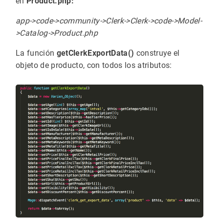
en
Product.php:
app->code->community->Clerk->Clerk->code->Model-
>Catalog->Product.php
La función
getClerkExportData()
construye el
objeto de producto, con todos los atributos: