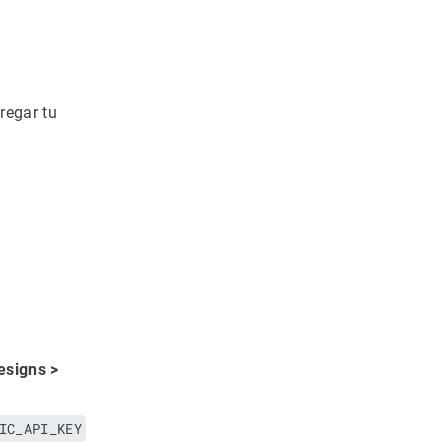
regar tu
esigns >
IC_API_KEY