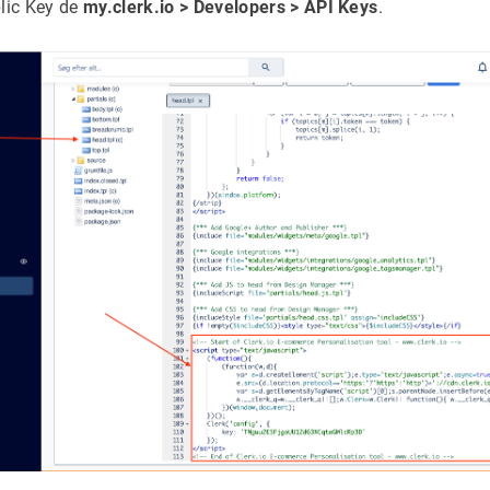
lic Key de
my.clerk.io > Developers > API Keys
.