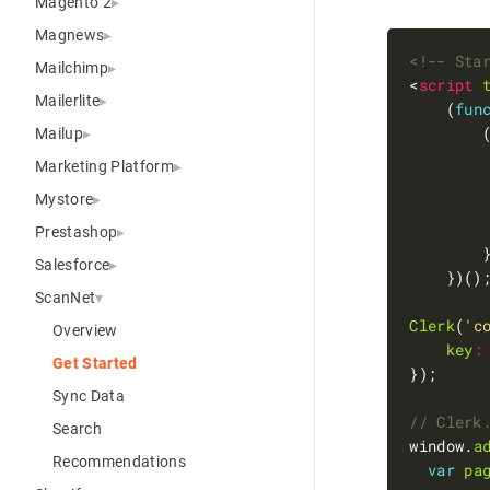
Magento 2
Magnews
<!-- Sta
Mailchimp
<
script
Mailerlite
    (
fun
        
Mailup
Marketing Platform
Mystore
Prestashop
Salesforce
ScanNet
Clerk
(
'c
Overview
key
:
Get Started
Sync Data
Search
window.
a
Recommendations
var
pa