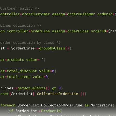
 Customer entity *
}
controller
=
orderCustomer
assign
=
orderCustomer
orderId
=
 Lines collection *
}
ion
controller
=
orderLine
assign
=
orderLines
orderId
=
$pa
 order collection by class *
}
ist 
=
 $orderLines
->
groupByClass
()
}
var
=
products
value
=
''
}
var
=
total_discount
value
=
0
}
var
=
total_items
value
=
0
}
erLines
->
getActualSize
()
gt
0
}
isset
(
$orderList
[
'CollectionOrderLine'
])
}
{
foreach
 $orderList.CollectionOrderLine 
as
 $orderLine
}
{
if
 $orderLine
->
ProductId
}