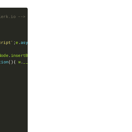
lerk.io -->
cript'
;
e
.
async
=
true
Node
.
insertBefore
(
e
,
s
tion
(){ 
w
.
__clerk_q
.
push
(
arguments