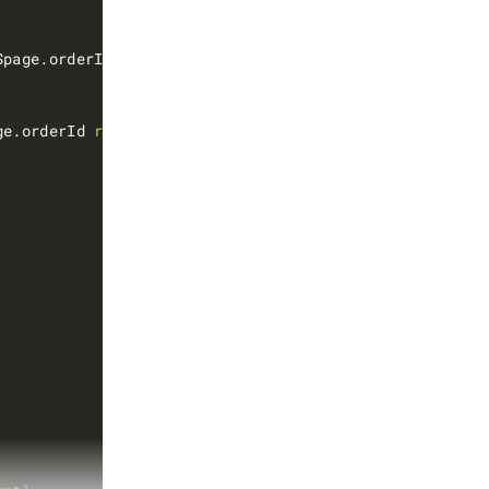
$page.orderId
}
ge.orderId 
repay
=
false
}