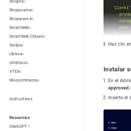
Shopify
Clerk
(
Shoporama
prod
Shopware 6
cate
page
SmartWeb
SmartWeb Classic
Haz clic e
Swiipe
{
if
isse
Ubivox
Clerk
(
Umbraco
{
/if}
Instalar 
VTEX
</
script
Woocommerce
En el Admi
<!-- End
approved.
Inserta el
Instructions
Resources
ClerkGPT