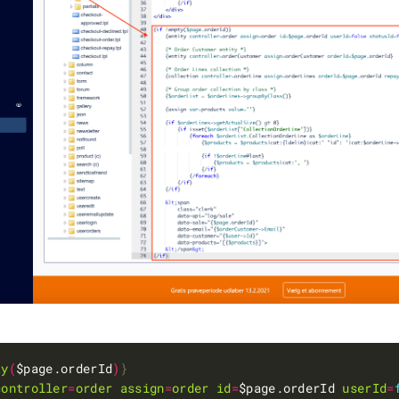
ty
(
$page.orderId
)
}
controller
=
order
assign
=
order
id
=
$page.orderId 
userId
=