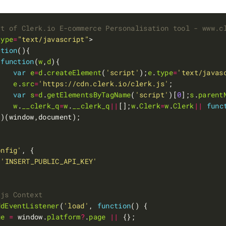
rt of Clerk.io E-commerce Personalisation tool - www.c
type
=
"text/javascript"
ction
(
function
(
w
,
d
var
e
=
d
.
createElement
(
'script'
);
e
.
type
=
'text/javas
e
.
src
=
'https://cdn.clerk.io/clerk.js'
var
s
=
d
.
getElementsByTagName
(
'script'
)[
0
];
s
.
parent
w
.
__clerk_q
=
w
.
__clerk_q
||
[];
w
.
Clerk
=
w
.
Clerk
||
func
onfig'
'INSERT_PUBLIC_API_KEY'
ddEventListener
(
'load'
, 
function
ge
=
 window.
platform
?
.
page
||