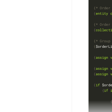
{
* Order
{
entity
{
* Order
{
collect
{
* Group
{
$orderL
{
assign
{
assign
{
assign
{
if
 $ord
{
if