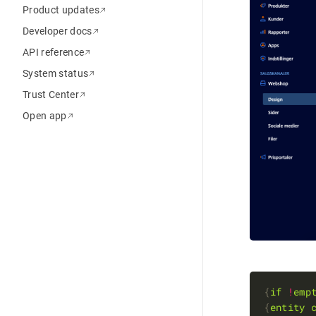
Product updates
Developer docs
API reference
System status
Trust Center
Open app
{
if
!
emp
{
entity