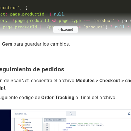
'context'
uct
:
page
.
productId
||
null
gory
:
!
page
.
productId
&&
page
.
type
===
'product'
?
 par
:
page
.
productId
||
 (
page
.
type
===
'product'
) 
?
null
:
Expand
n
Gem
para guardar los cambios.
t
(
$user
) 
&&
$user
.
email
'call'
, 
'log/email'
, { 
email
:
'{$user.email}'
seguimiento de pedidos
n de ScanNet, encuentra el archivo
Modules > Checkout > ch
 of Clerk.io E-commerce Personalisation tool - www.cle
tpl
.
 siguiente código de
Order Tracking
al final del archivo.