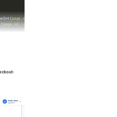
seInt(
page
.
categoryId
) 
:
null
 (
page
.
id
===
'1'
?
'homepage'
:
page
.
type
eckout-
rk.io -->