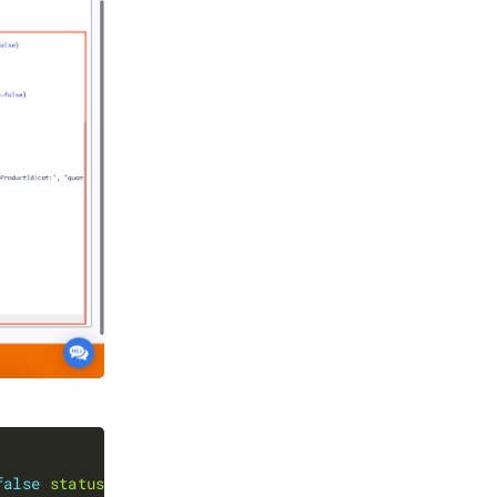
false
statusId
=
false
}