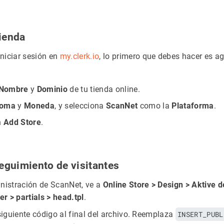
tienda
niciar sesión en
my.clerk.io
, lo primero que debes hacer es ag
Nombre
y
Dominio
de tu tienda online.
ioma
y
Moneda
, y selecciona
ScanNet
como la
Plataforma
.
n
Add Store
.
seguimiento de visitantes
nistración de ScanNet, ve a
Online Store > Design > Aktive d
er > partials > head.tpl
.
 siguiente código al final del archivo. Reemplaza
INSERT_PUBL