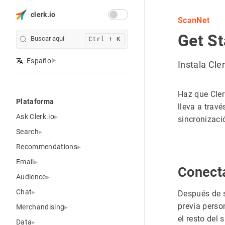
clerk.io
ScanNet
Get St
Buscar aquí
Ctrl + K
Español
Instala Cle
Haz que Cler
Plataforma
lleva a travé
Ask Clerk.io
sincronizaci
Search
Recommendations
Email
Conect
Audience
Chat
Después de s
previa perso
Merchandising
el resto del 
Data