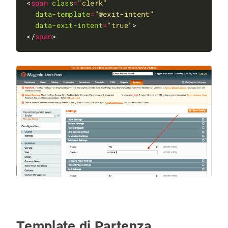
<
span
class
=
"clerk"
data-template
=
"@exit-intent"
data-exit-intent
=
"true"
</
span
Template di Partenza