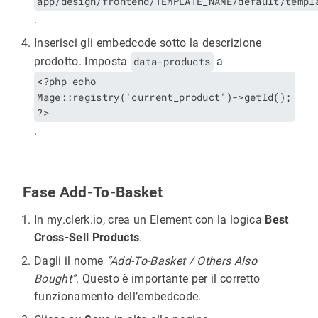
app/design/frontend/TEMPLATE_NAME/default/templ
.
Inserisci gli embedcode sotto la descrizione
prodotto. Imposta
data-products
a
<?php echo
Mage::registry('current_product')->getId();
?>
.
Fase Add-To-Basket
In my.clerk.io, crea un Element con la logica
Best
Cross-Sell Products
.
Dagli il nome
“Add-To-Basket / Others Also
Bought”
. Questo è importante per il corretto
funzionamento dell’embedcode.