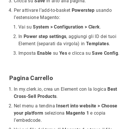
Clicca su
Save
in alto alla pagina.
Per attivare l’add-to-basket
Powerstep
usando
l’estensione Magento:
Vai su
System > Configuration > Clerk
.
In
Power step settings
, aggiungi gli ID dei tuoi
Element (separati da virgola) in
Templates
.
Imposta
Enable
su
Yes
e clicca su
Save Config
.
Pagina Carrello
In my.clerk.io, crea un Element con la logica
Best
Cross-Sell Products
.
Nel menu a tendina
Insert into website > Choose
your platform
seleziona
Magento 1
e copia
l’embedcode.