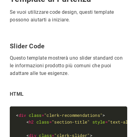
Se vuoi utilizzare code design, questi template
possono aiutarti a iniziare.
Slider Code
Questo template mostrerà uno slider standard con
le informazioni prodotto più comuni che puoi
adattare alle tue esigenze.
HTML
<
div
class
=
"clerk-recommendations"
    <
h2
class
=
"section-title"
style
=
"text-align
    <
div
class
=
"clerk-slider"