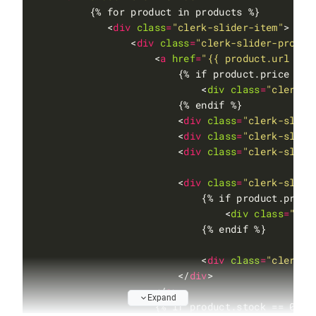
            <
div
class
=
"clerk-slider-item"
                <
div
class
=
"clerk-slider-produc
                    <
a
href
=
"{{ product.url }}"
                        {% if product.price < 
p
<
div
class
=
"clerk-s
                        <
div
class
=
"clerk-slide
                        <
div
class
=
"clerk-slide
                        <
div
class
=
"clerk-slide
                        <
div
class
=
"clerk-slide
                            {% if product.price
<
div
class
=
"cle
                            <
div
class
=
"clerk-s
                        </
div
                    </
a
Expand