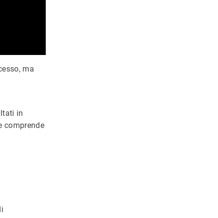
ccesso, ma
tati in
che comprende
di