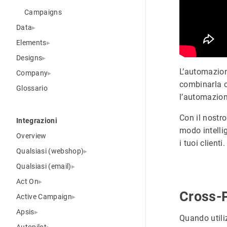
Campaigns
Data
Elements
Designs
L’automazion
Company
combinarla co
Glossario
l’automazion
Con il nostro
Integrazioni
modo intelli
Overview
i tuoi clienti.
Qualsiasi (webshop)
Qualsiasi (email)
Act On
Cross-
Active Campaign
Apsis
Quando utiliz
Autopilot