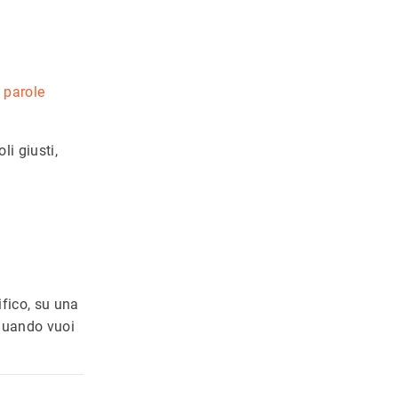
e
parole
i giusti,
fico, su una
 quando vuoi