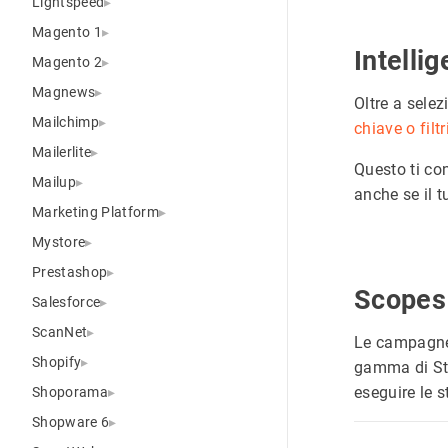
Lightspeed
Magento 1
Intellig
Magento 2
Magnews
Oltre a selez
Mailchimp
chiave o filtr
Mailerlite
Questo ti co
Mailup
anche se il 
Marketing Platform
Mystore
Prestashop
Scope
Salesforce
ScanNet
Le campagn
Shopify
gamma di Sto
eseguire le 
Shoporama
Shopware 6