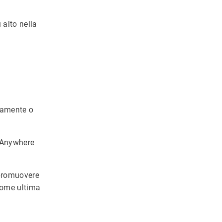
 alto nella
tamente o
 Anywhere
 promuovere
 come ultima