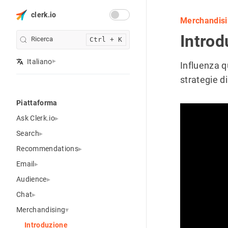
clerk.io
Merchandis
Introd
Ricerca
Ctrl + K
Italiano
Influenza q
strategie d
Piattaforma
Ask Clerk.io
Search
Recommendations
Email
Audience
Chat
Merchandising
Introduzione