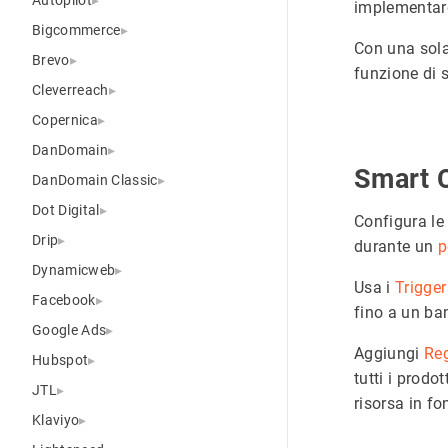
implementar
Bigcommerce
Con una sol
Brevo
funzione di s
Cleverreach
Copernica
DanDomain
Smart 
DanDomain Classic
Dot Digital
Configura le
Drip
durante un
p
Dynamicweb
Usa i
Trigger
Facebook
fino a un ba
Google Ads
Aggiungi
Re
Hubspot
tutti i prodo
JTL
risorsa in fo
Klaviyo