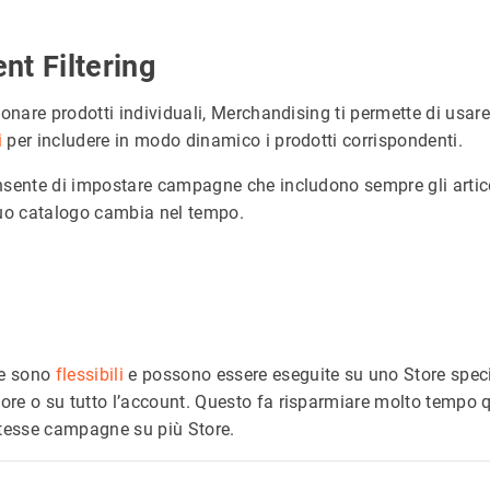
ent Filtering
ionare prodotti individuali, Merchandising ti permette di usar
i
per includere in modo dinamico i prodotti corrispondenti.
nsente di impostare campagne che includono sempre gli articol
tuo catalogo cambia nel tempo.
s
e sono
flessibili
e possono essere eseguite su uno Store speci
re o su tutto l’account. Questo fa risparmiare molto tempo
stesse campagne su più Store.